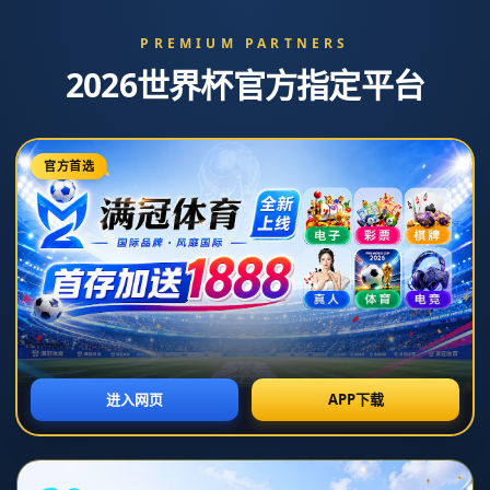
首页
>
新闻中心
新闻中心
21／22賽季歐冠小組賽第4輪謝裏夫1-3國
際米蘭 B羅破門桑切斯爆射建功.
发布时间：2026-01-17T12:31:26+08:00
在21/22赛季欧冠小组赛的第4轮比赛中，国际米兰以3-1的比分战胜了
谢里夫。这场比赛无疑成为了当晚的焦点，因为不仅比分令人兴奋，场
上的每一个瞬间都展现了顶级足球比赛的激烈与魅力。此役中，国际米
兰的布罗佐维奇和桑切斯为球队的胜利立下汗马功劳，他们的进球成为
决定比赛的关键**转折点**。
比赛一开始，双方就展现了高度的对抗性。**国际米兰**在前期的控球
中占据了明显优势，不断尝试打开谢里夫的防线。终于，在比赛的**第