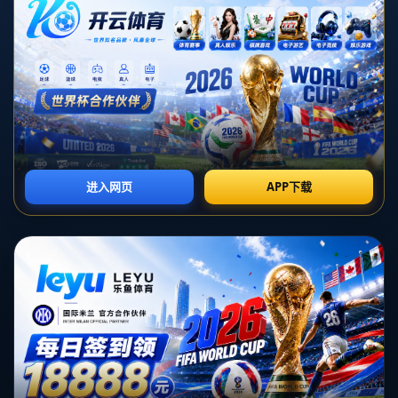
54分钟**，布罗佐维奇抓住机会，接收到队友精妙的传球后一记漂亮的
远射，率先为国际米兰攻破了对手的大门。这一进球不仅让国际米兰全
队士气大振，也迫使谢里夫不得不改变原本的防守策略，开始采取更为
激进的进攻。
之后的比赛陷入了短暂的僵持阶段，谢里夫虽然努力想要扳平比分，但
国际米兰的防守显得异常坚固，令人难以突破。**第66分钟**，国际米
兰再度发起进攻，这次是替补上场的桑切斯，他的一脚**惊艳**的爆射
直挂死角，将比分改写为2-0。他的进球不仅展示了个人的超凡能力，
同时也是国际米兰强大替补阵容的最好证明。