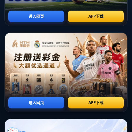
年轻球员展现出的拼搏精神和不轻言放弃的态度，为未来打下了坚实的
基础。中国队在比赛后需要认真反思，从战术安排到心理准备，均需全
面提升。_通过与高水平对手的较量，中国队可以明确自身短板并寻求
改进之路。_
**全球17队晋级世青赛：新星的诞生**
截至目前，全球范围内已有17支球队顺利晋级2023年的国际足联U-20
世界杯（世青赛）。这些队伍包括欧洲、南美、非洲及亚洲的强队，他
们将共同角逐世界足坛的未来之星。在这些晋级队伍中，不乏如法国、
巴西、尼日利亚等传统强队，也有像乌克兰、韩国等后起之秀。每一支
队伍都将为争夺世青赛冠军竭尽全力。