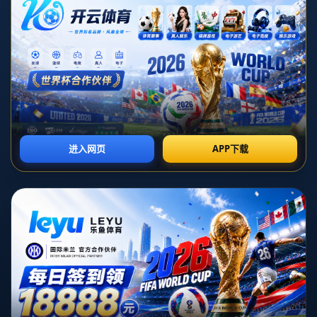
**沙特的崛起：技术与战术的辉煌结合**
在这场与中国队的较量中，沙特阿拉伯所展现出的技战术水平让人眼前
一亮。沙特队以其精准的传球和快速的攻防转换在比赛中始终占据主
动。值得注意的是，这场胜利并非偶然，而是沙特全国足球计划中的一
部分。他们通过大量的青训投入与国际化的训练方式，使得一批青年才
俊迅速崛起。_沙特队的表现，不仅仅是对于亚青赛的参与，更是他们
在世青赛上的信心展现。_
**中国队的未来：挑战与机遇并存**
尽管中国队在这场比赛中以微弱差距失利，但球队的表现仍值得肯定。